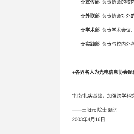
☆
宣传部
负责协会的校
☆
外联部
负责协会对外
☆
学术部
负责学术会议
☆
实践部
负责与校内外
●各界名人为光电信息协会题
“打好扎实基础，加强跨学科
——王阳元 院士 题词
2003年
4
月
16
日