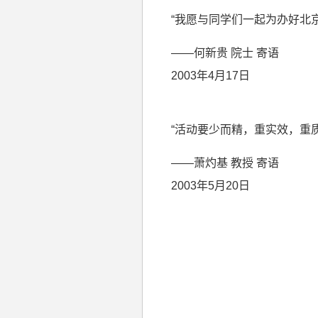
“我愿与同学们一起为办好北
——何新贵 院士 寄语
2003年
4
月
17
日
“活动要少而精，重实效，重质
——萧灼基 教授 寄语
2003年
5
月
20
日