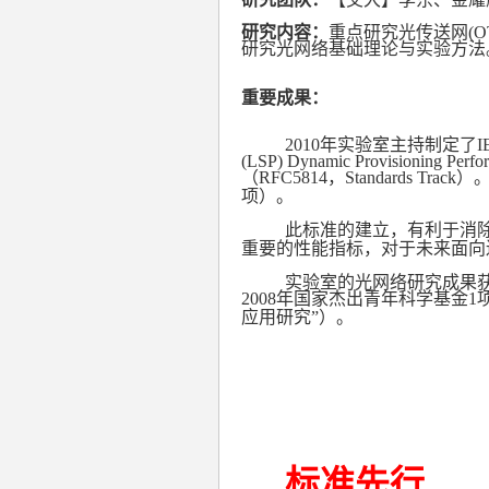
研究内容：
重点研究光传送网
(O
研究光网络基础理论与实验方法
重要成果：
2010
年实验室主持制定了
I
(LSP) Dynamic Provisioning Perfo
（
RFC5814
，
Standards Track
）
项）。
此标准的建立，有利于消
重要的性能指标，对于未来面向
实验室的光网络研究成果
2008
年国家杰出青年科学基金
1
应用研究”）。
标准先行